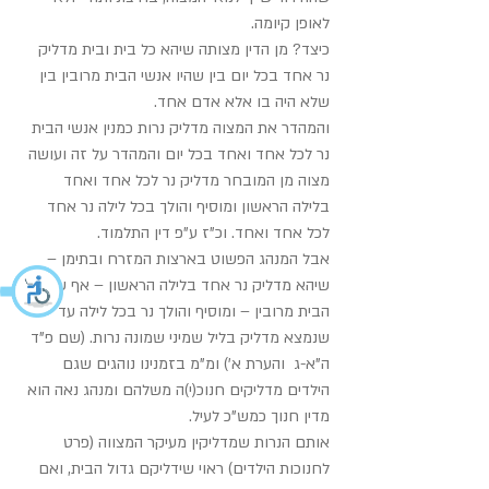
לאופן קיומה.
כיצד? מן הדין מצותה שיהא כל בית ובית מדליק 
נר אחד בכל יום בין שהיו אנשי הבית מרובין בין 
שלא היה בו אלא אדם אחד.
והמהדר את המצוה מדליק נרות כמנין אנשי הבית 
נר לכל אחד ואחד בכל יום והמהדר על זה ועושה 
מצוה מן המובחר מדליק נר לכל אחד ואחד 
בלילה הראשון ומוסיף והולך בכל לילה נר אחד 
לכל אחד ואחד. וכ"ז ע"פ דין התלמוד.
אבל המנהג הפשוט בארצות המזרח ובתימן – 
שיהא מדליק נר אחד בלילה הראשון – אף שבני 
הבית מרובין – ומוסיף והולך נר בכל לילה עד 
שנמצא מדליק בליל שמיני שמונה נרות. (שם פ"ד 
ה"א-ג  והערת א') ומ"מ בזמנינו נוהגים שגם 
הילדים מדליקים חנוכ(י)ה משלהם ומנהג נאה הוא 
מדין חנוך כמש"כ לעיל.
אותם הנרות שמדליקין מעיקר המצווה (פרט 
לחנוכות הילדים) ראוי שידליקם גדול הבית, ואם 