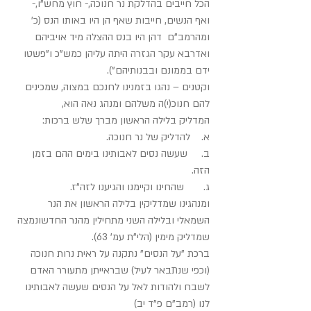
הכל חייבים בהדלקת נר חנוכה,- חוץ מחש"ו,- 
ואף הנשים, חייבות שאף הן היו באותו הנס (כ' 
ומהרמב"ם  דהן היו בנס ההצלה מיד אויביהם 
ואדרבא עקר הגזרה היתה עליהן כמש"כ ו"פשטו 
ידם בממונם ובבנותיהם").
וקטנים – נהגו בזמנינו לחנכם במצוה, שמכינים 
להם חנוכ(י)ה משלהם ומנהג נאה הוא,
המדליק בלילה הראשון מברך שלש ברכות:
א.    להדליק של נר חנוכה.
ב.     שעשה נסים לאבותינו בימים ההם בזמן 
הזה.
ג.       שהחינו וקיימנו והגיענו לזה"ז.
ומנהגינו שמדליקין בלילה הראשון את הנר 
השמאלי ובלילה השני מתחילין מהנר החדשונמצה 
שמדליק מימין (הלי"ת עמ' 63).
ברכת "על הנסים" נתקנה על ראית נרות חנוכה 
(וכפי שנתבאר לעיל) שבראייתן מתעורר האדם 
לשבח ולהודות לאל על הנסים שעשה לאבותינו 
לנו (רמב"ם פ"ד יב)