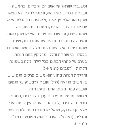
וכשגברו ישראל על אויביהם ואבדום, בחמשה 
ועשרים בחדש כסלו היה, ונכנסו להיכל ולא מצאו 
שמן טהור אלא פך אחד ,ולא היה בו להדליק אלא 
יום אחד בלבד, והדליקו ממנו נרות המערכה 
שמונה ימים, עד שכתשו זיתים והוציאו שמן טהור.
ומפני זה התקינו החכמים שבאותו הדור, שיהיו 
שמונת ימים האלו שתחלתם מליל חמשה ועשרים 
בכסלו, ימי שמחה והלל, ומדליקין בהם הנרות 
בערב על פתחי הבתים בכל לילה ולילה בשמונת 
הלילות   (רמב"ם פ"ג מא-ג).
והדלקת הנרות בחוץ הוא משום פרסום הנס שיש 
בו משום הודאה (לאל) ושבח לרבש"ע על הנסים 
שעשה עמנו בימים ההם ובזמן הזה.
ולחשיבות מצוות פרסום ענין זה ברבים ,החמירו 
חכמים והזהירו על קיומה, שאפילו אין לו מה יאכל 
אלא מן הצדקה, שואל או מוכר כסותו ולוקח שמן 
ומדליק, (ראה פ"ג הערת י' והוא מפורש ברמב"ם 
פ"ד יב).