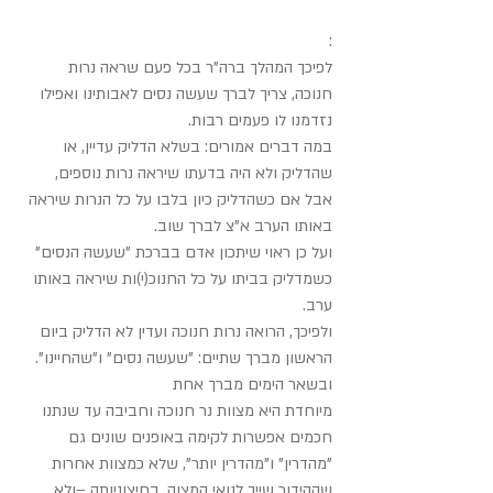
:
לפיכך המהלך ברה"ר בכל פעם שראה נרות 
חנוכה, צריך לברך שעשה נסים לאבותינו ואפילו 
נזדמנו לו פעמים רבות.
במה דברים אמורים: בשלא הדליק עדיין, או 
שהדליק ולא היה בדעתו שיראה נרות נוספים, 
אבל אם כשהדליק כיון בלבו על כל הנרות שיראה 
באותו הערב א"צ לברך שוב.
ועל כן ראוי שיתכון אדם בברכת "שעשה הנסים" 
כשמדליק בביתו על כל החנוכ(י)ות שיראה באותו 
ערב.
ולפיכך, הרואה נרות חנוכה ועדין לא הדליק ביום 
הראשון מברך שתיים: "שעשה נסים" ו"שהחיינו". 
ובשאר הימים מברך אחת
מיוחדת היא מצוות נר חנוכה וחביבה עד שנתנו 
חכמים אפשרות לקימה באופנים שונים גם 
"מהדרין" ו"מהדרין יותר", שלא כמצוות אחרות 
שההידור שייך לנואי המצוה, בחיצוניותה –ולא 