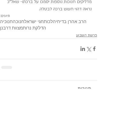
מדליקים חנוכות נוספות יסמכו על ברכתו- שאל"כ 
נראה דהוי חשש ברכה לבטלה.
תיוגים:
הרב אהרן בדיחי
הלכות
חגי ישראל
חנוכה
חנוכיה
הדלקת נרות
מצוות דרבנן
פרשת השבוע
תגובות
כתיבת תגובה...